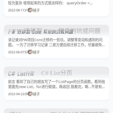
较为复杂 使用起来的方式是这样的： queryOrder =
query.OrderBy(x => new object[] { SqlHelper.Desc(() =>
2022-08-11
31
镜子
x.Id) }); 虽说“自定义性”比较高,但对于一个存在多个排序
FW 迁移到 Core 常见的坑或问题
FW 迁移到 Core 常见的坑或问题
该记录对FW项目Core迁移的一些坑、调整等变动和遇到的问
题。 一为了迁移学习记录 二是方便后续迁移工作，尽量避免
多次遇到同个文档导致项目迁移工作卡顿和测试、线上问题 迁
2022-06-07
33
镜子
移常见问题： 1.Core3.1 Json序列化使用Newtonsoft.Json 原
因可参考 [ Net Core 3.1 js
C# List分页
C# List分页
前言 看到了自己的朋友写了一个ListPage的分页函数，看到他
里面先new List，for进行赋值，再返回 我看完，嘶...不是有
更方便的方法嘛，比yield 所以在这里贴一下代码,也方便自己
2022-04-22
39
镜子
以后CV ```C# public static IEnumerable<IEnumerable<T>>