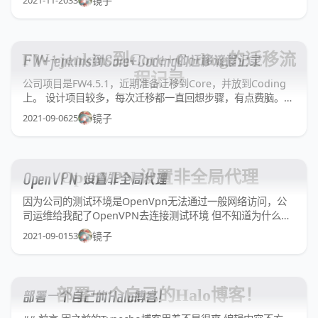
镜子
出现他们之间的端口被占用,或需要单独一个项目作网关转发,
这样感觉上比较费劲 而这时候就用Nginx,它已经非常傻瓜化
FW+jenkins到Core+Coding的迁移流
FW+jenkins到Core+Coding的迁移流程记录
程记录
公司项目是FW4.5.1，近期准备迁移到Core，并放到Coding
上。 设计项目较多，每次迁移都一直回想步骤，有点费脑。
所以还是写篇文章，记录下流程 一方面是给别人看，另一方面
2021-09-06
25
镜子
是以防自己忘记，后续的迁移，也能无脑对着文章操作就行。
## 一、环境、版本说明 FW Web -> Core Web
OpenVPN 设置非全局代理
OpenVPN 设置非全局代理
因为公司的测试环境是OpenVpn无法通过一般网络访问，公
司运维给我配了OpenVPN去连接测试环境 但不知道为什么，
ov一直使用全局的方式，把所有流量都代理了 导致部分网站给
2021-09-01
53
镜子
vps打开会非常非常慢，甚至打不开 让我每次查资料和测试服
测试数据时经常需要断开连接再连接的额外操作 而我的宗旨就
是懒，为什
部署一个自己的Halo博客！
部署一个自己的Halo博客！