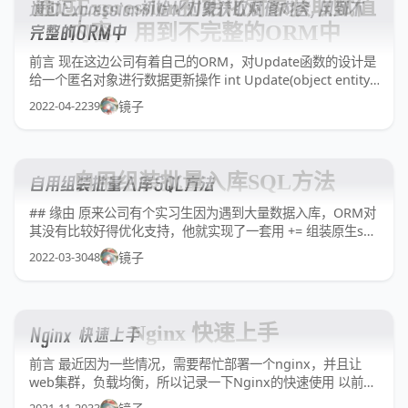
通过Expression初始化对象获取赋值
通过Expression初始化对象获取赋值内容，用到不
内容，用到不完整的ORM中
完整的ORM中
前言 现在这边公司有着自己的ORM，对Update函数的设计是
给一个匿名对象进行数据更新操作 int Update(object entity,
Expression<Func<TEntity, bool>> expr); int
2022-04-22
39
镜子
Update(Hashtable hashTable, Expres
自用组装批量入库SQL方法
自用组装批量入库SQL方法
## 缘由 原来公司有个实习生因为遇到大量数据入库，ORM对
其没有比较好得优化支持，他就实现了一套用 += 组装原生sql
入库，每条数据都有一INSERT INTO 实习生嘛,也就算了,指正
2022-03-30
48
镜子
下就好,而用 += 就必须要改了,要换StringBuilder 这个就另一
个问题了 后来我也遇到需要批量的原
Nginx 快速上手
Nginx 快速上手
前言 最近因为一些情况，需要帮忙部署一个nginx，并且让
web集群，负载均衡，所以记录一下Nginx的快速使用 以前的
部署如果是C#,就是直接部署到IIS上 在多站点的情况下,必然会
2021-11-20
33