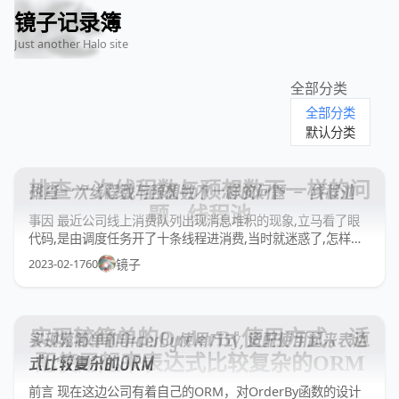
🦌
🙌
📄
🐟
🏖️
镜子记录簿
Just another Halo site
全部分类
全部分类
默认分类
排查一次线程数与预想数不一样的问
排查一次线程数与预想数不一样的问题 - 线程池
题 - 线程池
事因 最近公司线上消费队列出现消息堆积的现象,立马看了眼
代码,是由调度任务开了十条线程进消费,当时就迷惑了,怎样的
数据量大到十条线程都承受不起. 翻看了下相关消费操作的
2023-02-17
60
镜子
Log，发现每条消息消费需要1s时间，而每分钟只有120条
Log数据，这意味着只有两条线程在消费，这跟配置的线程数
量严重对不上,难怪
实现较简单的OrderBy使用方式，适
实现较简单的OrderBy使用方式，适配使用起来表达
配使用起来表达式比较复杂的ORM
式比较复杂的ORM
前言 现在这边公司有着自己的ORM，对OrderBy函数的设计